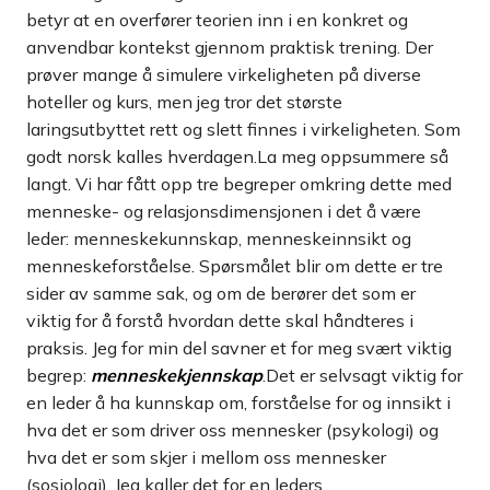
betyr at en overfører teorien inn i en konkret og
anvendbar kontekst gjennom praktisk trening. Der
prøver mange å simulere virkeligheten på diverse
hoteller og kurs, men jeg tror det største
laringsutbyttet rett og slett finnes i virkeligheten. Som
godt norsk kalles hverdagen.La meg oppsummere så
langt. Vi har fått opp tre begreper omkring dette med
menneske- og relasjonsdimensjonen i det å være
leder: menneskekunnskap, menneskeinnsikt og
menneskeforståelse. Spørsmålet blir om dette er tre
sider av samme sak, og om de berører det som er
viktig for å forstå hvordan dette skal håndteres i
praksis. Jeg for min del savner et for meg svært viktig
begrep:
menneskekjennskap
.Det er selvsagt viktig for
en leder å ha kunnskap om, forståelse for og innsikt i
hva det er som driver oss mennesker (psykologi) og
hva det er som skjer i mellom oss mennesker
(sosiologi). Jeg kaller det for en leders