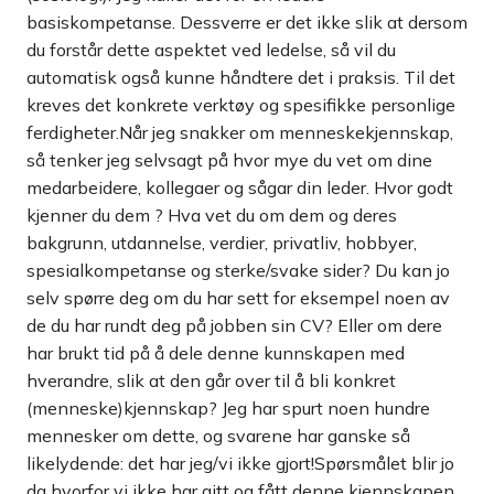
basiskompetanse. Dessverre er det ikke slik at dersom
du forstår dette aspektet ved ledelse, så vil du
automatisk også kunne håndtere det i praksis. Til det
kreves det konkrete verktøy og spesifikke personlige
ferdigheter.Når jeg snakker om menneskekjennskap,
så tenker jeg selvsagt på hvor mye du vet om dine
medarbeidere, kollegaer og sågar din leder. Hvor godt
kjenner du dem ? Hva vet du om dem og deres
bakgrunn, utdannelse, verdier, privatliv, hobbyer,
spesialkompetanse og sterke/svake sider? Du kan jo
selv spørre deg om du har sett for eksempel noen av
de du har rundt deg på jobben sin CV? Eller om dere
har brukt tid på å dele denne kunnskapen med
hverandre, slik at den går over til å bli konkret
(menneske)kjennskap? Jeg har spurt noen hundre
mennesker om dette, og svarene har ganske så
likelydende: det har jeg/vi ikke gjort!Spørsmålet blir jo
da hvorfor vi ikke har gitt og fått denne kjennskapen