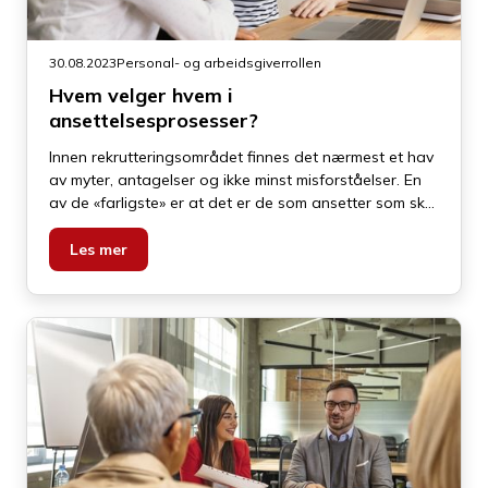
30.08.2023
Personal- og arbeidsgiverrollen
Hvem velger hvem i
ansettelsesprosesser?
Innen rekrutteringsområdet finnes det nærmest et hav
av myter, antagelser og ikke minst misforståelser. En
av de «farligste» er at det er de som ansetter som skal
velge. Det er de som skal sørge for å «oppfylle» det
særdeles misvisende begrepet «Rett person på rett
Les mer
plass». Jeg skal ta for meg det ved en senere
anledning.