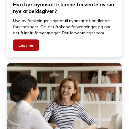
Hva bør nyansatte kunne forvente av sin
nye arbeidsgiver?
Mye av forskningen knyttet til nyansatte handler om
forventninger. Om det å skape forventninger og om
det å innfri forventninger. Der forventninger som
(forhåpentligvis) kjent er kjernen i den «psykologiske
kontrakten». Forskningen knyttet til dette med
Les mer
«nyansattopplevelsen» handler imidlertid (dessverre)
alt for ofte om forventningsbrudd. Om at skapte
forventninger ikke innfris eller brytes.