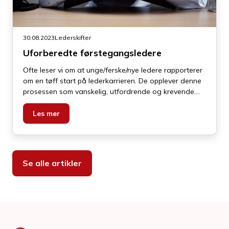
30.08.2023
Lederskifter
Uforberedte førstegangsledere
Ofte leser vi om at unge/ferske/nye ledere rapporterer
om en tøff start på lederkarrieren. De opplever denne
prosessen som vanskelig, utfordrende og krevende.
Eller mer presist: mer vanskelig, utfordrende og
krevende enn antatt. Kjernespørsmålet blir hva det var
Les mer
de bygde disse antagelsene på.
Se alle artikler