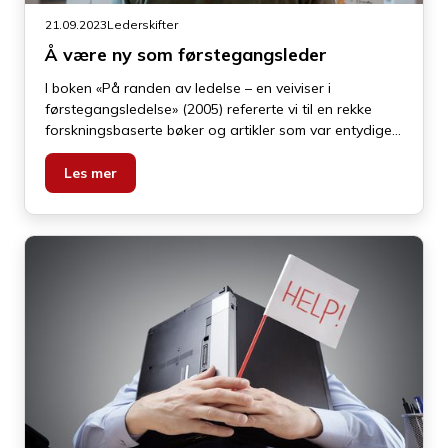
21.09.2023
Lederskifter
Å være ny som førstegangsleder
I boken «På randen av ledelse – en veiviser i
førstegangsledelse» (2005) refererte vi til en rekke
forsk­nings­baserte bøker og artikler som var entydige i
sine konklusjoner: Førstegangslederne var ikke
forberedt på møtet med en formell lederrolle med et
Les mer
personal- og resultatansvar.