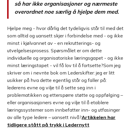
så har ikke organisasjoner og nærmeste
overordnet noe særlig å hjelpe dem med.
Hjelpe meg - hvor dårlig det tydeligvis står til med det
som alltid og uansett skjer i forbindelse med - og ikke
minst i kjølvannet av - en rekrutterings- og
utvelgelsesprosess. Spørsmålet er om dette
individuelle og organisatoriske læringsgapet - og ikke
minst læringstapet - vil få lov til å fortsette?Som jeg
skriver om i nevnte bok om Lederskifter: jeg er litt
usikker på hva dette egentlig står og faller på:
lederens evne og vilje til å sette seg inn i
problematikken og etterspørre støtte og oppfølging –
eller organisasjoners evne og vilje til å etablere
læringssystemer som innbefatter inn- og utfasinger
av alle type ledere – uansett nivå?
Artikkelen har
tidligere stått på trykk i Ledernytt