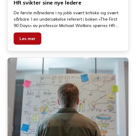
HR svikter sine nye ledere
De første månedene i ny jobb svært kritiske og svært
sårbare. I en undersøkelse referert i boken «The First
90 Days» av professor Michael Watkins spørres HR-
ledere om hva de anser som den mest kritiske fasen i
en leders karriere. 9 av 10 peker på overgangen til en
Les mer
ny lederrolle.