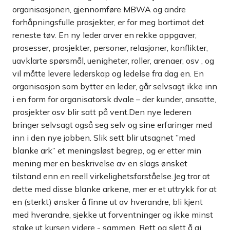
organisasjonen, gjennomføre MBWA og andre
forhåpningsfulle prosjekter, er for meg bortimot det
reneste tøv. En ny leder arver en rekke oppgaver,
prosesser, prosjekter, personer, relasjoner, konflikter,
uavklarte spørsmål, uenigheter, roller, arenaer, osv , og
vil måtte levere lederskap og ledelse fra dag en. En
organisasjon som bytter en leder, går selvsagt ikke inn
i en form for organisatorsk dvale – der kunder, ansatte,
prosjekter osv blir satt på vent.Den nye lederen
bringer selvsagt også seg selv og sine erfaringer med
inn i den nye jobben. Slik sett blir utsagnet ”med
blanke ark” et meningsløst begrep, og er etter min
mening mer en beskrivelse av en slags ønsket
tilstand enn en reell virkelighetsforståelse.Jeg tror at
dette med disse blanke arkene, mer er et uttrykk for at
en (sterkt) ønsker å finne ut av hverandre, bli kjent
med hverandre, sjekke ut forventninger og ikke minst
stake ut kursen videre - sammen. Rett og slett å gi