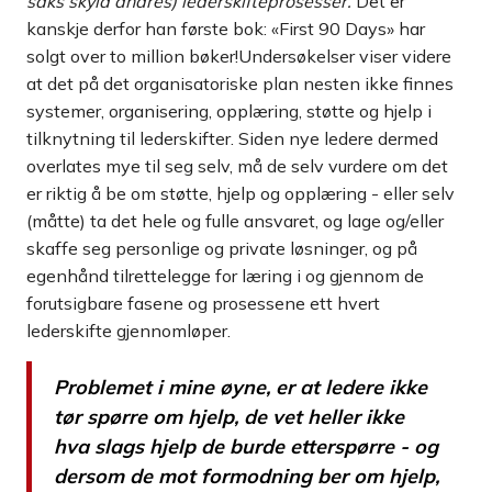
saks skyld andres) lederskifteprosesser.
Det er
kanskje derfor han første bok: «First 90 Days» har
solgt over to million bøker!Undersøkelser viser videre
at det på det organisatoriske plan nesten ikke finnes
systemer, organisering, opplæring, støtte og hjelp i
tilknytning til lederskifter. Siden nye ledere dermed
overlates mye til seg selv, må de selv vurdere om det
er riktig å be om støtte, hjelp og opplæring - eller selv
(måtte) ta det hele og fulle ansvaret, og lage og/eller
skaffe seg personlige og private løsninger, og på
egenhånd tilrettelegge for læring i og gjennom de
forutsigbare fasene og prosessene ett hvert
lederskifte gjennomløper.
Problemet i mine øyne, er at ledere ikke
tør spørre om hjelp, de vet heller ikke
hva slags hjelp de burde etterspørre - og
dersom de mot formodning ber om hjelp,