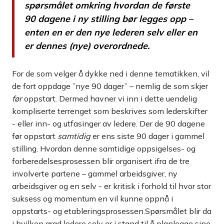
spørsmålet omkring hvordan de første
90 dagene i ny stilling bør legges opp –
enten en er den nye lederen selv eller en
er dennes (nye) overordnede.
For de som velger å dykke ned i denne tematikken, vil
de fort oppdage ”nye 90 dager” – nemlig de som skjer
før
oppstart. Dermed havner vi inn i dette uendelig
kompliserte terrenget som beskrives som lederskifter
- eller inn- og utfasinger av ledere. Der de 90 dagene
før oppstart
samtidig
er ens siste 90 dager i gammel
stilling. Hvordan denne samtidige oppsigelses- og
forberedelsesprosessen blir organisert ifra de tre
involverte partene – gammel arbeidsgiver, ny
arbeidsgiver og en selv - er kritisk i forhold til hvor stor
suksess og momentum en vil kunne oppnå i
oppstarts- og etableringsprosessen.Spørsmålet blir da
i hvilken grad ledere selv er i stand til å planlegge sine