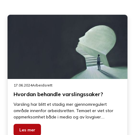
17.06.2024
Arbeidsrett
Hvordan behandle varslingssaker?
Varsling har blitt et stadig mer gjennomregulert
område innenfor arbeidsretten. Temaet er viet stor
oppmerksomhet både i media og av lovgiver.
Varslingsinstituttet springer ut av ytringsfriheten og
knytter seg til alle arbeidstakeres rett til å si fra om
Les mer