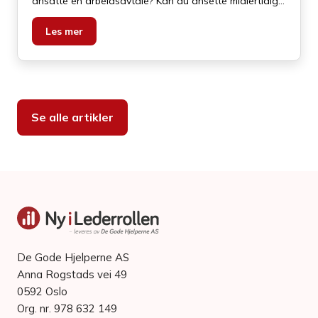
ansatte en arbeidsavtale? Kan du ansette midlertidig?
Er det krav på tilrettelegging? Hvordan følge opp
sykmeldte? Kan du endre den ansattes
Les mer
arbeidsoppgaver? Dette og et utall av andre spørsmål
må du kunne svare på.
Se alle artikler
De Gode Hjelperne AS
Anna Rogstads vei 49
0592 Oslo
Org. nr. 978 632 149