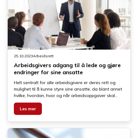
25.10.2023
Arbeidsrett
Arbeidsgivers adgang til å lede og gjøre
endringer for sine ansatte
Helt sentralt for alle arbeidsgivere er deres rett og
mulighet til å kunne styre sine ansatte, da blant annet
hvilke, hvordan, hvor og når arbeidsoppgaver skal
utføres. I sin kjerne handler styringsretten om nettopp
arbeidsgivers adgang til å bestemme over sine
Les mer
ansatte. Det som skaper utfordringer, er hvor langt
arbeidsgivers styringsrett går. Det er skrevet mye og
har vært mange avgjørelser i domstolene som trekker
opp grensene for styringsretten.