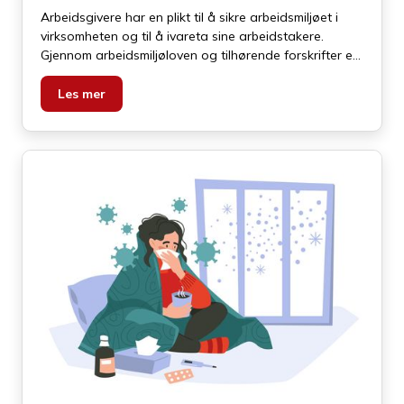
Arbeidsgivere har en plikt til å sikre arbeidsmiljøet i
virksomheten og til å ivareta sine arbeidstakere.
Gjennom arbeidsmiljøloven og tilhørende forskrifter er
det en lang rekke forpliktelser og konkrete krav til å
sikre arbeidsmiljøet. Som vi kommer inn på nedenfor
Les mer
ligger det i dette også krav til verneombud,
bedriftshelsetjeneste, et systematisk HMS arbeid mv.