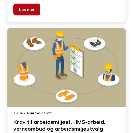
nivåer i organisasjoner. Uenigheter og profesjonell
uenighet kan være viktige og positive drivere for
Les mer
utvikling i en virksomhet, men også slike drivere kan
ende opp i destruktive konflikter.
19.04.2024
Arbeidsrett
Krav til arbeidsmiljøet, HMS-arbeid,
verneombud og arbeidsmiljøutvalg