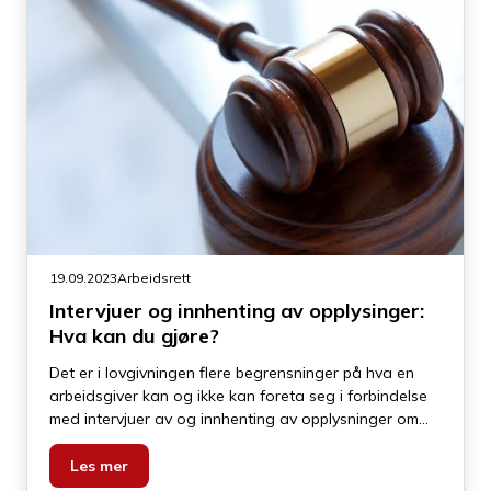
19.09.2023
Arbeidsrett
Intervjuer og innhenting av opplysinger:
Hva kan du gjøre?
Det er i lovgivningen flere begrensninger på hva en
arbeidsgiver kan og ikke kan foreta seg i forbindelse
med intervjuer av og innhenting av opplysninger om
kandidater. Men før du som arbeidsgiver kommer så
langt er det også flere forhold du må passe på.
Les mer