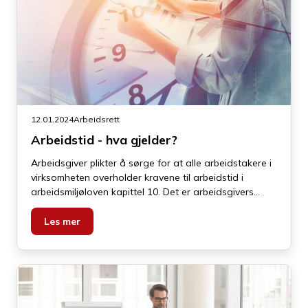
12.01.2024
Arbeidsrett
Arbeidstid - hva gjelder?
Arbeidsgiver plikter å sørge for at alle arbeidstakere i
virksomheten overholder kravene til arbeidstid i
arbeidsmiljøloven kapittel 10. Det er arbeidsgivers
ansvar å sørge for at det ikke arbeides mer enn loven
tillater uavhengig av hva den enkelte arbeidstaker selv
Les mer
ønsker.