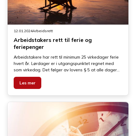
12.01.2024
Arbeidsrett
Arbeidstakers rett til ferie og
feriepenger
Arbeidstakere har rett til minimum 25 virkedager ferie
hvert år. Lørdager er i utgangspunktet regnet med
som virkedag. Det følger av lovens § 5 at alle dager
som ikke er søndager eller lovbestemte helge- eller
høytidsdager virkedager. Dermed har arbeidstaker
Les mer
krav på fire fulle uker (med 6 virkedager) og en dags
ferie.