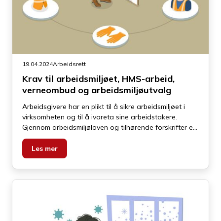
19.04.2024
Arbeidsrett
Krav til arbeidsmiljøet, HMS-arbeid,
verneombud og arbeidsmiljøutvalg
Arbeidsgivere har en plikt til å sikre arbeidsmiljøet i
virksomheten og til å ivareta sine arbeidstakere.
Gjennom arbeidsmiljøloven og tilhørende forskrifter er
det en lang rekke forpliktelser og konkrete krav til å
sikre arbeidsmiljøet. Som vi kommer inn på nedenfor
Les mer
ligger det i dette også krav til verneombud,
bedriftshelsetjeneste, et systematisk HMS arbeid mv.