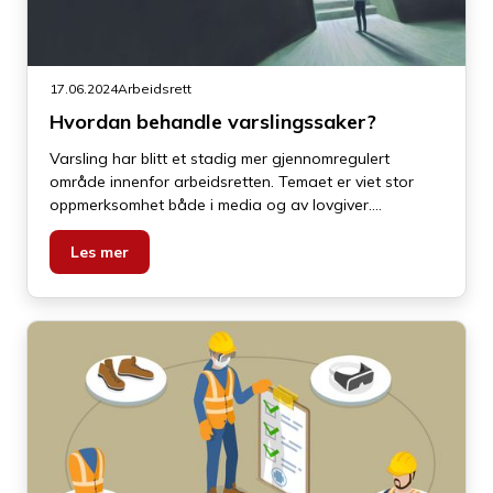
17.06.2024
Arbeidsrett
Hvordan behandle varslingssaker?
Varsling har blitt et stadig mer gjennomregulert
område innenfor arbeidsretten. Temaet er viet stor
oppmerksomhet både i media og av lovgiver.
Varslingsinstituttet springer ut av ytringsfriheten og
knytter seg til alle arbeidstakeres rett til å si fra om
Les mer
kritikkverdige forhold ved virksomheten.