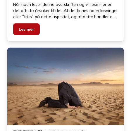
Når noen leser denne overskriften og vil lese mer er
det ofte to årsaker til det. At det finnes noen løsninger
eller ”triks” på dette aspektet, og at dette handler om
andre mennesker og ikke en selv. Begge
utgangspunktene er slik jeg ser det feil, og er også
Les mer
årsakene til at vi ikke er særlig flinke på dette
området.