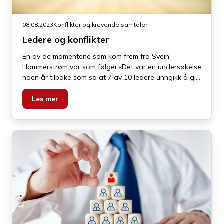
08.08.2023
Konflikter og krevende samtaler
Ledere og konflikter
En av de momentene som kom frem fra Svein
Hammerstrøm var som følger:«Det var en undersøkelse
noen år tilbake som sa at 7 av 10 ledere unngikk å gi
tilbakemeldinger i frykt for dårlig stemning. Italienske
forskere påpekte at ledere i Norden praktiserer en
Les mer
lederstil som er såkalt «pain avoiding». Man går altså
langt for å unngå å gi tilbakemeldinger og si ting slik
det er».«Si ting slik de er»...