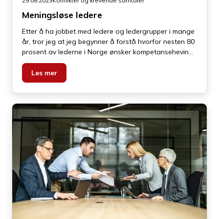
29.08.2023
Konflikter og krevende samtaler
Meningsløse ledere
Etter å ha jobbet med ledere og ledergrupper i mange
år, tror jeg at jeg begynner å forstå hvorfor nesten 80
prosent av lederne i Norge ønsker kompetanseheving
innen konflikthåndtering. I mine øyne handler det om
følgende problemstilling: en tør ikke å konfrontere og
Les mer
ta tak i problematiske saker, prosesser eller personer –
en unnviker og blir dermed rett og slett menings-løs.A