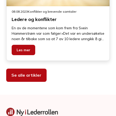
08.08.2023
Konflikter og krevende samtaler
Ledere og konflikter
En av de momentene som kom frem fra Svein
Hammerstrøm var som følger:«Det var en undersøkelse
noen år tilbake som sa at 7 av 10 ledere unngikk å gi
tilbakemeldinger i frykt for dårlig stemning. Italienske
forskere påpekte at ledere i Norden praktiserer en
Les mer
lederstil som er såkalt «pain avoiding». Man går altså
langt for å unngå å gi tilbakemeldinger og si ting slik
det er».«Si ting slik de er»...
Se alle artikler