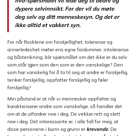
hva-spørsmålet vil lede deg til bedre og
dypere selvinnsikt. For der vil du møte
deg selv og ditt menneskesyn. Og det er
ikke alltid et vakkert syn.
For når flosklene om forskjellighet, toleranse og
annerledeshet møter ens egne fordommer, intoleranse
og båstenkning, blir spørsmålet om det ikke er du selv
som står igjen som den som er den vanskelige? Den
som har vanskelig for å ta til seg at andre er forskjellig,
tenker forskjellig, oppfatter forskjellig og føler
forskjellig?
Min påstand er at når vi mennesker oppfatter og
karakteriserer andre som vanskelige, så handler det
om at de utfordrer noe i deg. De vekker rett og slett
noe i deg. Det interessante er, i alle fall for meg, at
disse personene i bunn og grunn er
krevende
. De