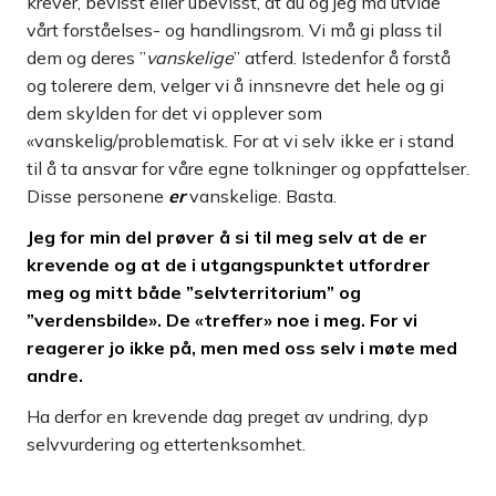
krever, bevisst eller ubevisst, at du og jeg må utvide
vårt forståelses- og handlingsrom. Vi må gi plass til
dem og deres ”
vanskelige
” atferd. Istedenfor å forstå
og tolerere dem, velger vi å innsnevre det hele og gi
dem skylden for det vi opplever som
«vanskelig/problematisk. For at vi selv ikke er i stand
til å ta ansvar for våre egne tolkninger og oppfattelser.
Disse personene
er
vanskelige. Basta.
Jeg for min del prøver å si til meg selv at de er
krevende og at de i utgangspunktet utfordrer
meg og mitt både ”selvterritorium” og
”verdensbilde». De «treffer» noe i meg. For vi
reagerer jo ikke på, men med oss selv i møte med
andre.
Ha derfor en krevende dag preget av undring, dyp
selvvurdering og ettertenksomhet.