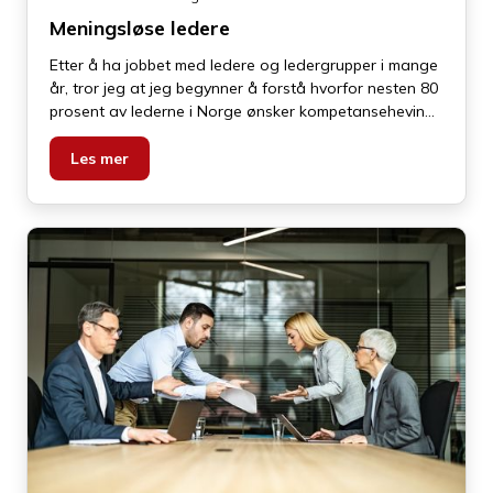
Meningsløse ledere
Etter å ha jobbet med ledere og ledergrupper i mange
år, tror jeg at jeg begynner å forstå hvorfor nesten 80
prosent av lederne i Norge ønsker kompetanseheving
innen konflikthåndtering. I mine øyne handler det om
følgende problemstilling: en tør ikke å konfrontere og
Les mer
ta tak i problematiske saker, prosesser eller personer –
en unnviker og blir dermed rett og slett menings-løs.A