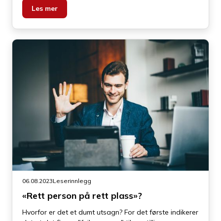
responskapasitet, under forhold der det å mislykkes i
Les mer
å møte kravene har viktige opplevde konsekvenser».
06.08.2023
Leserinnlegg
«Rett person på rett plass»?
Hvorfor er det et dumt utsagn? For det første indikerer