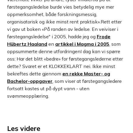
førstegangsledelse burde vies betydelig mye mer
oppmerksomhet, både forskningsmessig,
organisatorisk og ikke minst rent praktisk».Rett etter
vi gav ut boken «På randen av ledelse. En veiviser i
førstegangsledelse" i 2005, hadde jeg og
Frode
Hübertz Haaland
en
artikkel i Magma i 2005
, som
oppsummerte denne utfordringenI dag kan vi spørre
oss: Har det blitt «bedre» for førstegangslederne etter
dette? Svaret er et KLOKKEKLART nei. Ikke minst
bekreftes dette gjennom
en rekke Master- og
Bachelor-oppgaver
, som viser at førstegangsledere
fortsatt kastes ut på dypt vann - uten
svømmeopplæring.
Les videre