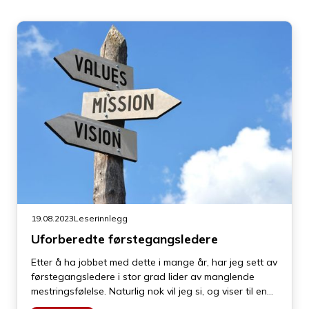
19.08.2023
Leserinnlegg
Uforberedte førstegangsledere
Etter å ha jobbet med dette i mange år, har jeg sett av
førstegangsledere i stor grad lider av manglende
mestringsfølelse. Naturlig nok vil jeg si, og viser til en
definisjon av stress:«En uttalt ubalanse mellom krav og