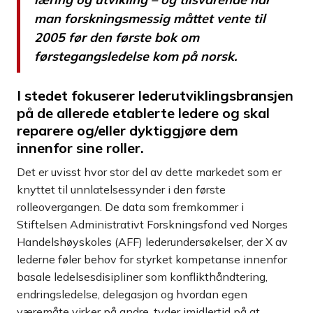
man forskningsmessig måttet vente til
2005 før den første bok om
førstegangsledelse kom på norsk.
I stedet fokuserer lederutviklingsbransjen
på de allerede etablerte ledere og skal
reparere og/eller dyktiggjøre dem
innenfor sine roller.
Det er uvisst hvor stor del av dette markedet som er
knyttet til unnlatelsessynder i den første
rolleovergangen. De data som fremkommer i
Stiftelsen Administrativt Forskningsfond ved Norges
Handelshøyskoles (AFF) lederundersøkelser, der X av
lederne føler behov for styrket kompetanse innenfor
basale ledelsesdisipliner som konflikthåndtering,
endringsledelse, delegasjon og hvordan egen
væremåte virker på andre, tyder imidlertid på at