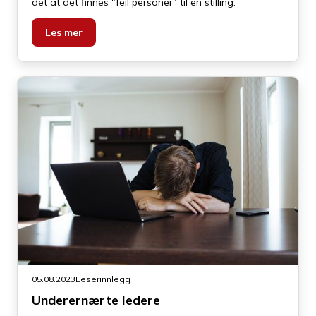
det at det finnes "feil personer" til en stilling.
Les mer
05.08.2023
Leserinnlegg
Underernærte ledere