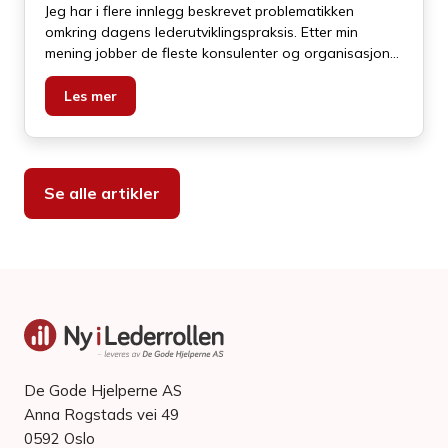
Jeg har i flere innlegg beskrevet problematikken
omkring dagens lederutviklingspraksis. Etter min
mening jobber de fleste konsulenter og organisasjoner
etter prinsippet omkring å reparere – og ikke etter å
preparere.
Les mer
Se alle artikler
De Gode Hjelperne AS
Anna Rogstads vei 49
0592 Oslo