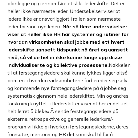
planlegge og gjennomføre et slikt lederskifte. Det er
heller ikke nærmeste leder. Undersøkelser viser at
ledere ikke er ansvarliggjort i rollen som nærmeste
leder for sine nye ledere.
Når så flere undersøkelser
viser at heller ikke HR har systemer og rutiner for
hvordan virksomheten skal jobbe med ett hvert
lederskifte uansett tidspunkt på året og uansett
nivå, så vil de heller ikke kunne fange opp disse
individualiserte og kollektive prosessene.
Nøkkelen
til at førstegangsledere skal kunne lykkes ligger altså
primært i hvordan virksomhetene forbereder seg selv
og kommende nye førstegangsledere på å jobbe seg
systematisk gjennom hele lederskiftet. Min og andres
forskning knyttet til lederskifter viser at her er det «et
helt lerret å bleke».Å sende førstegangsledere på
eksterne, retrospektive og generelle lederkurs/-
program vil ikke gi hverken førstegangslederne, deres
foresatte, mentorer og HR det som skal til for å