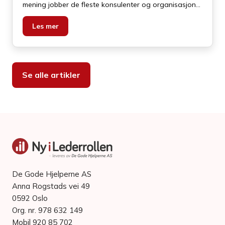
mening jobber de fleste konsulenter og organisasjoner
etter prinsippet omkring å reparere – og ikke etter å
preparere.
Les mer
Se alle artikler
De Gode Hjelperne AS
Anna Rogstads vei 49
0592 Oslo
Org. nr. 978 632 149
Mobil 920 85 702