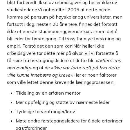
blitt forberedt. Ikke av arbeidsgiver og heller ikke av
studiestedene.Vi anbefalte i 2005 at dette burde
komme på pensum på høyskoler og universiteter, men
fortsatt i dag, nesten 20 år enere, finnes det fortsatt
ikke et eneste studiepoenggivende kurs innen det å
bli leder for første gang. Til tross for mye forskning og
empiri. Forstå det den som kan!Når heller ikke
arbeidsgivere tar dette mer på alvor, vil vi fortsette å
få høre fra førstegangsledere at dette ble «
tøffere enn
nødvendig
» og at de «
ikke var forberedt på hva dette
ville kunne innebære og kreve».
Her er noen faktorer
som ville lettet denne krevende læringsprosessen:
Tildeling av en erfaren mentor
Mer oppfølging og støtte av nærmeste leder
Tydelige forventninger/krav
Møte andre førstegangsledere for å dele erfaringer
og utfordringer