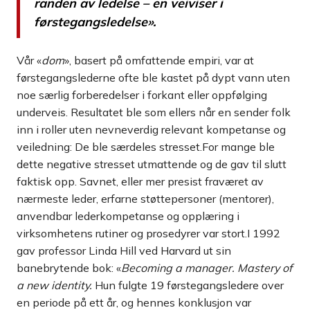
randen av ledelse – en veiviser i
førstegangsledelse».
Vår «
dom
», basert på omfattende empiri, var at
førstegangslederne ofte ble kastet på dypt vann uten
noe særlig forberedelser i forkant eller oppfølging
underveis. Resultatet ble som ellers når en sender folk
inn i roller uten nevneverdig relevant kompetanse og
veiledning: De ble særdeles stresset.For mange ble
dette negative stresset utmattende og de gav til slutt
faktisk opp. Savnet, eller mer presist fraværet av
nærmeste leder, erfarne støttepersoner (mentorer),
anvendbar lederkompetanse og opplæring i
virksomhetens rutiner og prosedyrer var stort.I 1992
gav professor Linda Hill ved Harvard ut sin
banebrytende bok: «
Becoming a manager. Mastery of
a new identity.
Hun fulgte 19 førstegangsledere over
en periode på ett år, og hennes konklusjon var