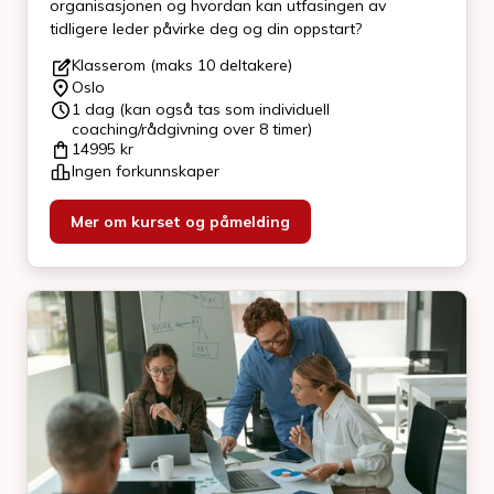
organisasjonen og hvordan kan utfasingen av
tidligere leder påvirke deg og din oppstart?
Klasserom (maks 10 deltakere)
Oslo
1 dag (kan også tas som individuell
coaching/rådgivning over 8 timer)
14995
kr
Ingen forkunnskaper
Mer om kurset og påmelding
Fy
(ev
dig