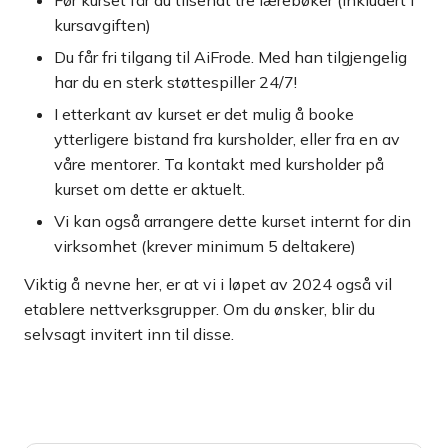
Før kurset får du tilsendt tre lærebøker (inkludert i
kursavgiften)
Du får fri tilgang til AiFrode. Med han tilgjengelig
har du en sterk støttespiller 24/7!
I etterkant av kurset er det mulig å booke
ytterligere bistand fra kursholder, eller fra en av
våre mentorer. Ta kontakt med kursholder på
kurset om dette er aktuelt.
Vi kan også arrangere dette kurset internt for din
virksomhet (krever minimum 5 deltakere)
Viktig å nevne her, er at vi i løpet av 2024 også vil
etablere nettverksgrupper. Om du ønsker, blir du
selvsagt invitert inn til disse.