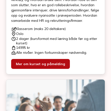
som slutter, hva er en god rollebeskrivelse, hvordan
gjennomføre intervjuer, drive lønnsforhandlinger, følge
opp og evaluere nyansatte i prøveperioden. Hvordan
samarbeide med HR og rekrutteringsfirmaer.
Klasserom (maks 20 deltakere)
Oslo
2 dager (kursformat med læring både før og etter
kurset)
14995
kr
Alle nivåer. Ingen forkunnskaper nødvendig.
Mer om kurset og påmelding
Un
tr