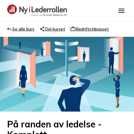
Se alle kurs
Del kurset
Bedriftstilpasset
På randen av ledelse -