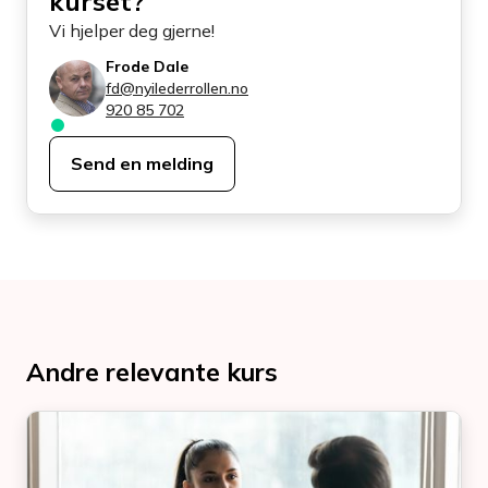
kurset?
Vi hjelper deg gjerne!
Frode Dale
fd@nyilederrollen.no
920 85 702
Send en melding
Andre relevante kurs
En
kur
No