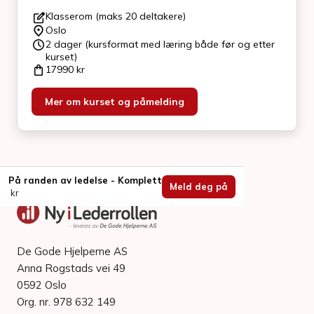
Klasserom (maks 20 deltakere)
Oslo
2 dager (kursformat med læring både før og etter
kurset)
17990
kr
Mer om kurset og påmelding
På randen av ledelse - Komplett
Meld deg på
kr
De Gode Hjelperne AS
Anna Rogstads vei 49
0592 Oslo
Org. nr. 978 632 149